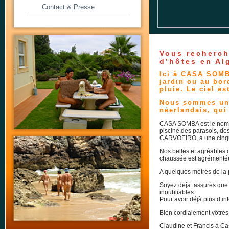
Contact & Presse
Vous recherch
d’hôtes en Al
Ici à CASA SOMB
jardin ou au bor
pluie. Le ciel es
Nous sommes un c
néerlandais, qui
CASA SOMBA est le nom d
piscine,des parasols, des
CARVOEIRO, à une cinqua
Nos belles et agréables c
chaussée est agrémentée
A quelques mètres de la p
Soyez déjà assurés que 
inoubliables.
Pour avoir déjà plus d’in
Bien cordialement vôtres
Claudine et Francis à C