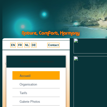
EN
FR
NL
DE
Contact
Casa Somba - Rubriques
Accueil
Organisation
Tarifs
Galerie Photos