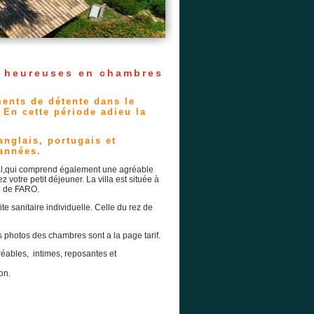
s heureuses en chambres
ents de détente dans le
 En cette période adieu la
nglais, portugais et
 années.
al,qui comprend également une agréable
votre petit déjeuner. La villa est située à
l de FARO.
e sanitaire individuelle. Celle du rez de
s photos des chambres sont a la page tarif.
ables, intimes, reposantes et
on.