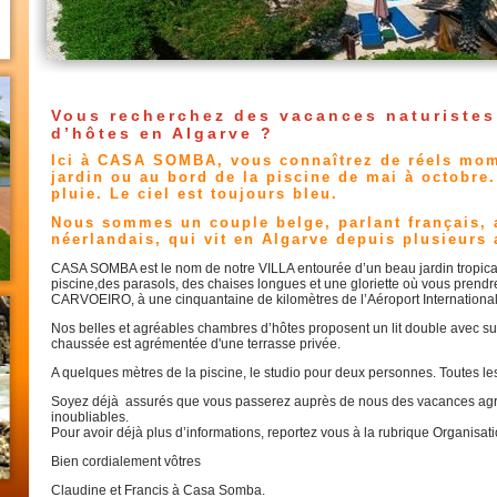
Vous recherchez des vacances naturiste
d’hôtes en Algarve ?
Ici à CASA SOMBA, vous connaîtrez de réels mom
jardin ou au bord de la piscine de mai à octobre.
pluie. Le ciel est toujours bleu.
Nous sommes un couple belge, parlant français, a
néerlandais, qui vit en Algarve depuis plusieurs
CASA SOMBA est le nom de notre VILLA entourée d’un beau jardin tropic
piscine,des parasols, des chaises longues et une gloriette où vous prendrez 
CARVOEIRO, à une cinquantaine de kilomètres de l’Aéroport Internationa
Nos belles et agréables chambres d’hôtes proposent un lit double avec suit
chaussée est agrémentée d'une terrasse privée.
A quelques mètres de la piscine, le studio pour deux personnes. Toutes le
Soyez déjà assurés que vous passerez auprès de nous des vacances agré
inoubliables.
Pour avoir déjà plus d’informations, reportez vous à la rubrique Organisati
Bien cordialement vôtres
Claudine et Francis à Casa Somba.