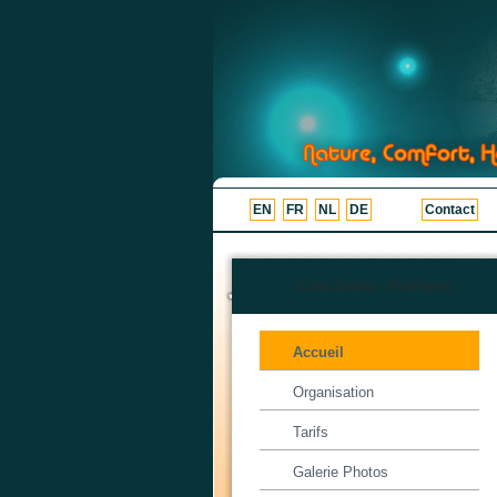
EN
FR
NL
DE
Contact
Casa Somba - Rubriques
Accueil
Organisation
Tarifs
Galerie Photos